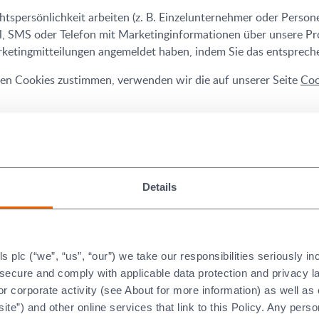
spersönlichkeit arbeiten (z. B. Einzelunternehmer oder Person
il, SMS oder Telefon mit Marketinginformationen über unsere Pr
arketingmitteilungen angemeldet haben, indem Sie das entsprec
en Cookies zustimmen, verwenden wir die auf unserer Seite
Coo
ige Grundlage für die Verarbeitung Ihrer personenbezogenen D
rten jederzeit widerrufen. Bitte klicken Sie entweder auf den L
Details
 sich mit uns in Verbindung, indem Sie die Angaben am Ende die
bearbeitet wird.
er berechtigten Interessen erforderlich ist
plc (“we”, “us”, “our”) we take our responsibilities seriously i
t secure and comply with applicable data protection and privacy 
nden und verarbeiten, wenn dies für die Verfolgung unserer l
r corporate activity (see About for more information) as well as
cke:
ite”) and other online services that link to this Policy. Any perso