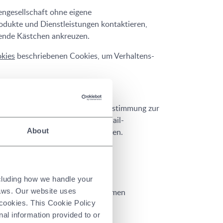
engesellschaft ohne eigene
odukte und Dienstleistungen kontaktieren,
hende Kästchen ankreuzen.
kies
beschriebenen Cookies, um Verhaltens-
aten berufen, können Sie Ihre Zustimmung zur
ink "Abmelden" in einer der E-Mail-
About
ses Datenschutzhinweises verwenden.
ncluding how we handle your
laws. Our website uses
egitimen Interessen als Unternehmen
 cookies. This Cookie Policy
nal information provided to or