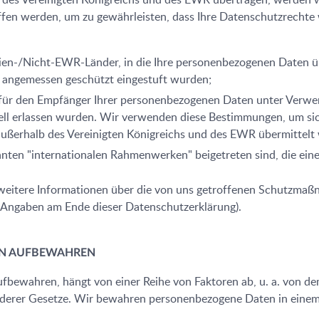
n werden, um zu gewährleisten, dass Ihre Datenschutzrechte wei
nien-/Nicht-EWR-Länder, in die Ihre personenbezogenen Daten ü
s angemessen geschützt eingestuft wurden;
n für den Empfänger Ihrer personenbezogenen Daten unter Verw
ll erlassen wurden. Wir verwenden diese Bestimmungen, um sich
ßerhalb des Vereinigten Königreichs und des EWR übermittelt
nnten "internationalen Rahmenwerken" beigetreten sind, die ei
m weitere Informationen über die von uns getroffenen Schutzma
Angaben am Ende dieser Datenschutzerklärung).
EN AUFBEWAHREN
fbewahren, hängt von einer Reihe von Faktoren ab, u. a. von d
erer Gesetze. Wir bewahren personenbezogene Daten in einem id