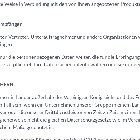
 Weise in Verbindung mit den von ihnen angebotenen Produkte
 Empfänger
ster, Vertreter, Unterauftragnehmer und andere Organisationen
ringen.
ur die personenbezogenen Daten weiter, die für die Erbringung d
 sie verpflichtet, Ihre Daten sicher aufzubewahren und sie nur 
CHERN
können in Länder außerhalb des Vereinigten Königreichs und des
er Fall sein, wenn ein Unternehmen unserer Gruppe in einem Lan
er oder die unserer Drittdienstleister von Zeit zu Zeit in eine
licherweise nicht die gleichen Datenschutzgesetze wie im Verei
ichem Maße geschützt ist.
 des Vereinigten Königreichs und des EWR übertragen, werden w