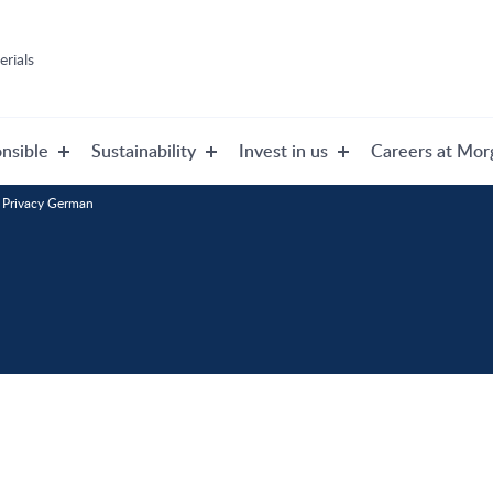
rials
nsible
Sustainability
Invest in us
Careers at Mor
Privacy German