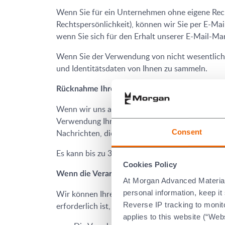
Wenn Sie für ein Unternehmen ohne eigene Recht
Rechtspersönlichkeit), können wir Sie per E-Ma
wenn Sie sich für den Erhalt unserer E-Mail-M
Wenn Sie der Verwendung von nicht wesentlich
und Identitätsdaten von Ihnen zu sammeln.
Rücknahme Ihrer Zustimmung
Wenn wir uns auf Ihre Zustimmung als rechtmäß
Verwendung Ihrer Daten auf eine der genannten A
Consent
Nachrichten, die Sie erhalten, oder setzen Sie
Es kann bis zu 30 Tage dauern, bis Ihre Anfrage 
Cookies Policy
Wenn die Verarbeitung für die Verfolgung unser
At Morgan Advanced Materials 
personal information, keep i
Wir können Ihre personenbezogenen Daten verwe
Reverse IP tracking to monito
erforderlich ist, und zwar für die folgenden Zwe
applies to this website (“Webs