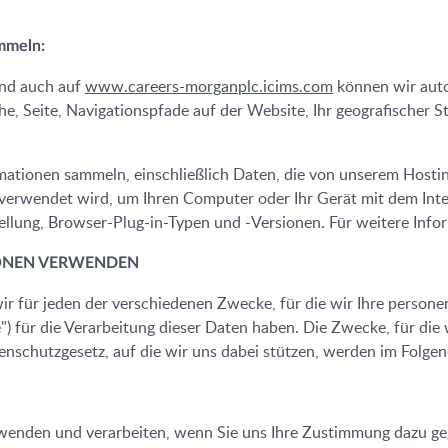
ammeln:
und auch auf
www.careers-morganplc.icims.com
können wir auto
e, Seite, Navigationspfade auf der Website, Ihr geografischer S
ationen sammeln, einschließlich Daten, die von unserem Hosti
ie verwendet wird, um Ihren Computer oder Ihr Gerät mit dem Int
ellung, Browser-Plug-in-Typen und -Versionen. Für weitere Inf
IONEN VERWENDEN
ir für jeden der verschiedenen Zwecke, für die wir Ihre person
") für die Verarbeitung dieser Daten haben. Die Zwecke, für di
schutzgesetz, auf die wir uns dabei stützen, werden im Folgend
enden und verarbeiten, wenn Sie uns Ihre Zustimmung dazu g