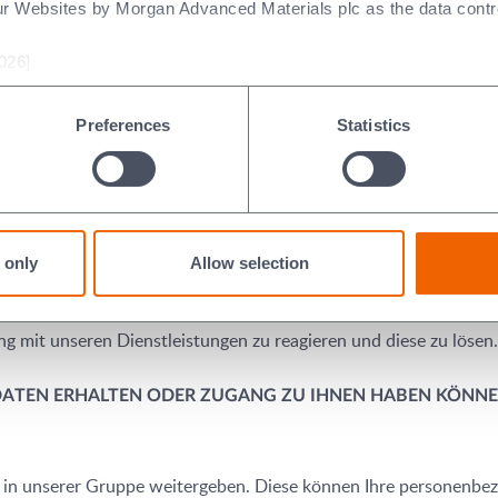
 wir unser Unternehmen sowie unsere Produkte und Dienstleistu
ur Websites by Morgan Advanced Materials plc as the data contro
 unsere Kunden und Interessenten bei Verkaufs- und anderen An
026]
wir auf die sich ändernden Marktbedingungen und die Bedürfniss
die administrativen und technischen Aspekte unseres Geschäfts e
Preferences
Statistics
Verpflichtungen nachzukommen
wenden, um unseren gesetzlichen Verpflichtungen nachzukomm
rechtlichen Ermittlungsbehörden, wenn wir gesetzlich dazu verpf
 only
Allow selection
aktieren;
 Sie gespeichert haben, zu überprüfen; und
mit unseren Dienstleistungen zu reagieren und diese zu lösen.
DATEN ERHALTEN ODER ZUGANG ZU IHNEN HABEN KÖNN
n unserer Gruppe weitergeben. Diese können Ihre personenbezo