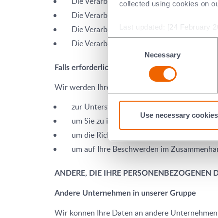
Die Verarbeitung ist erforderlich, damit
collected using cookies on o
Die Verarbeitung ist notwendig, damit wir
Last updated: [24 February 2
Die Verarbeitung ist erforderlich, damit 
Die Verarbeitung ist notwendig, damit wir 
Consent
Necessary
Selection
Falls erforderlich, um unseren gesetzlichen 
Wir werden Ihre personenbezogenen Daten ver
zur Unterstützung von Behörden oder straf
Use necessary cookies
um Sie zu identifizieren, wenn Sie uns kont
um die Richtigkeit der Daten, die wir über
um auf Ihre Beschwerden im Zusammenhang 
ANDERE, DIE IHRE PERSONENBEZOGENEN 
Andere Unternehmen in unserer Gruppe
Wir können Ihre Daten an andere Unternehmen i